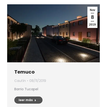
Nov
8
2019
Temuco
Cautín
08/11/2019
Barrio Tucapel
leer más