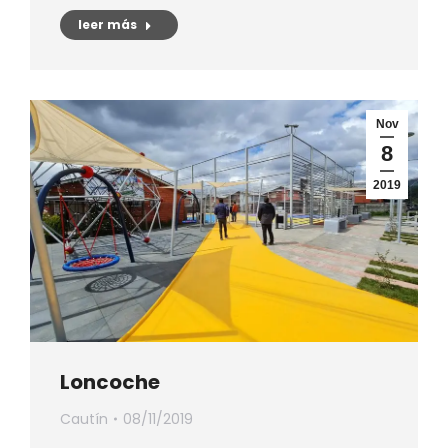
leer más
Nov
8
2019
Loncoche
Cautín
08/11/2019