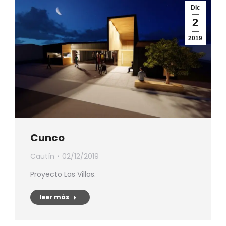
Dic
2
2019
Cunco
Cautín
02/12/2019
Proyecto Las Villas.
leer más