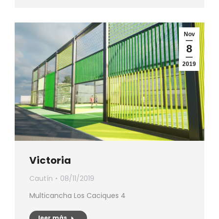
Nov
8
2019
Victoria
Cautín
08/11/2019
Multicancha Los Caciques 4
leer más