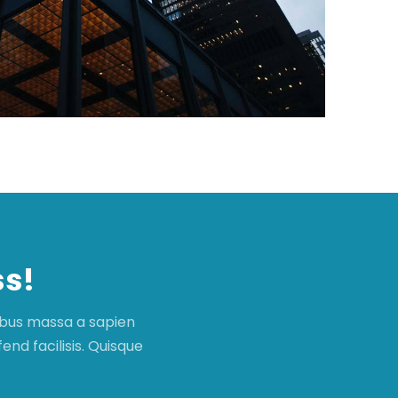
ss!
ibus massa a sapien
end facilisis. Quisque