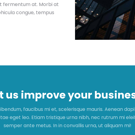
at fermentum at. Morbi at
 vehicula congue, tempus
t us improve your busine
ibendum, faucibus mi et, scelerisque mauris. Aenean dap
tae eget leo. Etiam tristique urna nibh, nec rutrum mi eleif
semper ante metus. In in convallis urna, ut aliquam mi!