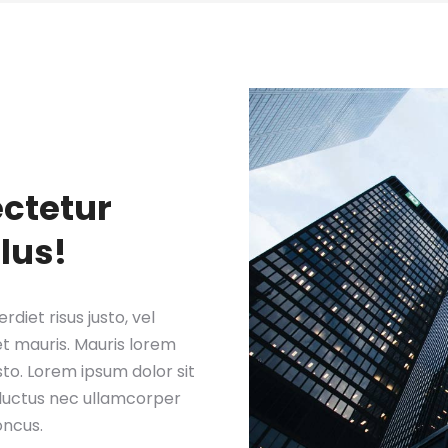
ectetur
llus!
diet risus justo, vel
t mauris. Mauris lorem
sto. Lorem ipsum dolor sit
s, luctus nec ullamcorper
oncus.